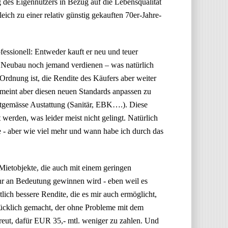
 des Eigennutzers in Bezug auf die Lebensqualität
eich zu einer relativ günstig gekauften 70er-Jahre-
fessionell: Entweder kauft er neu und teuer
m Neubau noch jemand verdienen – was natürlich
Ordnung ist, die Rendite des Käufers aber weiter
– meint aber diesen neuen Standards anpassen zu
eitgemässe Austattung (Sanitär, EBK….). Diese
werden, was leider meist nicht gelingt. Natürlich
 aber wie viel mehr und wann habe ich durch das
Mietobjekte, die auch mit einem geringen
hr an Bedeutung gewinnen wird - eben weil es
ich bessere Rendite, die es mir auch ermöglicht,
glücklich gemacht, der ohne Probleme mit dem
reut, dafür EUR 35,- mtl. weniger zu zahlen. Und