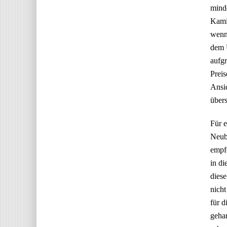
minde
Kamin
wenn 
dem U
aufgr
Preis
Ansic
übers
Für e
Neub
empfo
in di
diese
nicht
für d
gehan