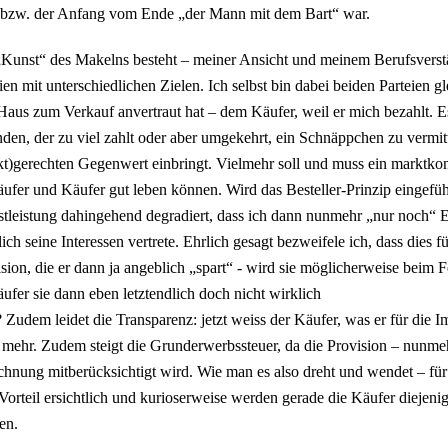
 bzw. der Anfang vom Ende „der Mann mit dem Bart“ war.
Kunst“ des Makelns besteht – meiner Ansicht und meinem Berufsverstä
ien mit unterschiedlichen Zielen. Ich selbst bin dabei beiden Parteien gl
Haus zum Verkauf anvertraut hat – dem Käufer, weil er mich bezahlt
nden, der zu viel zahlt oder aber umgekehrt, ein Schnäppchen zu vermi
t)gerechten Gegenwert einbringt. Vielmehr soll und muss ein marktko
ufer und Käufer gut leben können. Wird das Besteller-Prinzip eingefüh
tleistung dahingehend degradiert, dass ich dann nunmehr „nur noch“ E
lich seine Interessen vertrete. Ehrlich gesagt bezweifele ich, dass dies 
sion, die er dann ja angeblich „spart“ - wird sie möglicherweise beim 
ufer sie dann eben letztendlich doch nicht wirklich
? Zudem leidet die Transparenz: jetzt weiss der Käufer, was er für die 
 mehr. Zudem steigt die Grunderwerbssteuer, da die Provision – nunmeh
hnung mitberücksichtigt wird. Wie man es also dreht und wendet – für
Vorteil ersichtlich und kurioserweise werden gerade die Käufer diejenig
en.