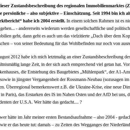
dieser Zustandsbeschreibung des regionalen Immobilienmarktes (
e persönliche – also subjektive – Einschätzung. Seit 1994 bin ich a
ktbericht“ habe ich 2004 erstellt.
In einem solchen Rahmen ist es nich
gehen... - andererseits wiederum werden gesellschaftliche und politi
ilien geht, dann geht es auch um das vielzitierte „Dach über dem Ko
chen – von seiner Bedeutung für das Wohlbefinden nur noch von ausre
gust 2012 habe ich mich letztmalig an einer Zustandsbeschreibung des
ltnismäßig lange Zeit, in der sich auch entsprechend viel getan hat. Vor 
kenhauses, die Entstehung des Baugebietes „Mühlenpark“, der A1-Ans
sowie in jüngster Vergangenheit der Rossmann-Neubau (sozusagen im 
en. Überregional bemerkenswert z.B. die Ukraine-Krise, eine neue Di
in Paris), das Erstarken des IS im Nahen Osten und der AfD bei uns, 
denten der U.S.A. Wer hätte das gedacht.... ?
er hätte im Jahr meiner ersten Bestandsaufnahme – also 2004 - gedach
wie er das heute tut: damals – zu Zeiten des Wegganges der Niederländ