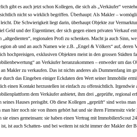
lich gibt es auch jetzt schon Kollegen, die sich als „Verkäufer“ verste
sichtlich nicht so wirklich begriffen. Überhaupt: Als Makler – womögl
 leicht. Die Schwierigkeit liegt darin, überhaupt Objekte zur Vermarkt
el Geld und der Eigentümer, der sich gegen einen privaten Verkauf entsc
 „altgedienten“, regionalen Profi zu schenken. Macht ja auch Sinn, we
egion ab und an auch Namen wie z.B. „Engel & Völkers“ auf, deren Ve
ich hochpreisigen, exklusiven Objekten meist in den grossen Städten f
bilienbewertung“ an Verkäufer heranzukommen – entweder um das Objek
an Makler zu verkaufen. Das ist nichts anderes als Dummenfang im gros
 durch das Eingeben einiger Eckdaten den Wert seiner Immobilie ermitt
lich einen Kontakt herzustellen ist einfach zu offensichtlich. Irgendwie
ilienplattform dem Verkäufer anbietet, ihm drei „geprüfte, regional e
 seines Hauses preisgibt. Ob diese Kollegen „geprüft“ sind weiss man 
man hier noch nie von ihnen gehört hat und sie ihren Firmensitz viele K
 sie eines gemeinsam: sie haben einen Vertrag mit ImmobilienScout 2
 ist, ist auch Schatten- und bei weitem ist nicht immer der Makler der B