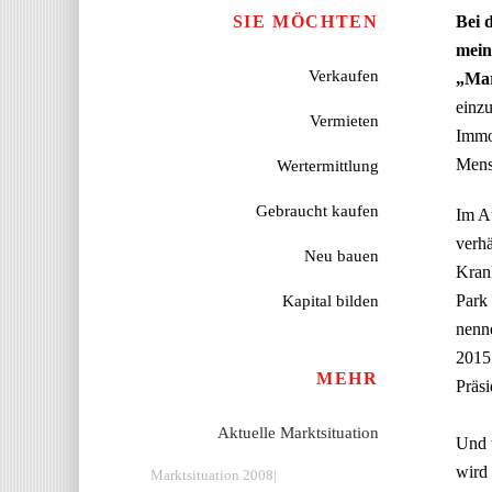
SIE MÖCHTEN
Bei 
mein
Verkaufen
„Mar
einzu
Vermieten
Immob
Mens
Wertermittlung
Gebraucht kaufen
Im Au
verhä
Neu bauen
Kran
Park 
Kapital bilden
nenn
2015 
MEHR
Präsi
Aktuelle Marktsituation
Und w
wird 
Marktsituation 2008