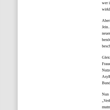
wer i
wirkl
Aber
Jein…
neuen
benöt
besch
Gleic
Fraue
Nutze
Asylb
Bunde
Nun g
„Ver
mutma