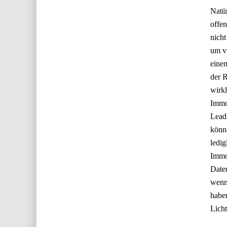
Natür
offen
nicht
um vi
einem
der R
wirkl
Immo
Lead 
könne
ledig
Immob
Daten
wenn 
haben
Licht