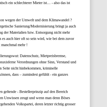
h ein schlechterer Mieter ist… - also das ist
Schon wegen der Umwelt und dem Klimawandel ?
ergetische Sanierung/Modernisierung bringt ja auch
g der Materialien bzw. Entsorgung nicht mehr
s es auch hier oft so sein wird, wie bei dem zuvor
st manchmal mehr !
lierungswut: Datenschutz, Mietpreisbremse,
d praxisferne Verordnungen ohne Sinn, Verstand und
en Seite nicht hinbekommen, kriminelle
können, dass – zumindest gefühlt - ein ganzes
n geltende - Bestellerprinzip auf den Bereich
ichem Unwissen zeugt und wenn man denn Böses
gehenden Volkspartei, deren letzter richtig grosser