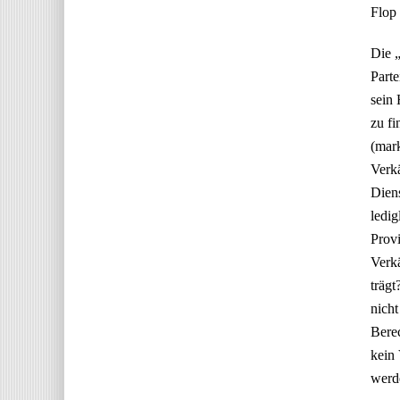
Flop
Die „
Parte
sein 
zu fi
(mark
Verkä
Diens
ledig
Provi
Verkä
trägt
nicht
Berec
kein 
werd