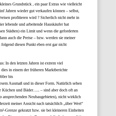
kleines Grundstück , ein paar Extras wie vielleicht
fünf Jahren wieder gut verkaufen können – selbst,
eisen profitieren wird ? Sicherlich nicht mehr in
hier lebende und arbeitende Hauskäufer hat
sen Städten) ein Limit und wenn die geforderten
dann auch die Preise – bzw. werden sie meiner
folgend diesen Punkt eben erst gar nicht
s: In den letzten Jahren ist extrem viel
ies in einem der früheren Marktberichte
60er bis
 diesem Ausmaß und in dieser Form. Natürlich sehen
e Küchen und Bäder….. – sind aber doch oft an
t so ansprechenden Neubaugebieten), nicht wirklich
erzeit meiner Ansicht nach tatsächlich „über Wert“
²-Grenze gekratzt bzw. sie bei kleineren Einheiten