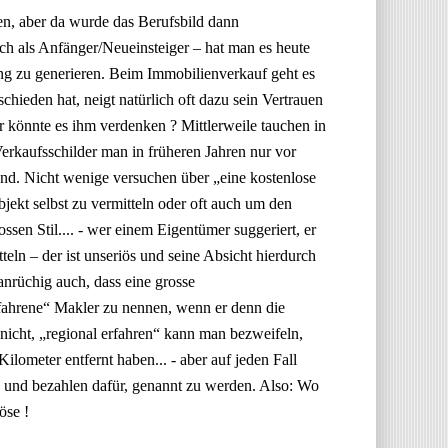
hen, aber da wurde das Berufsbild dann
ich als Anfänger/Neueinsteiger – hat man es heute
ung zu generieren. Beim Immobilienverkauf geht es
hieden hat, neigt natürlich oft dazu sein Vertrauen
r könnte es ihm verdenken ? Mittlerweile tauchen in
rkaufsschilder man in früheren Jahren nur vor
and. Nicht wenige versuchen über „eine kostenlose
t selbst zu vermitteln oder oft auch um den
sen Stil.... - wer einem Eigentümer suggeriert, er
eln – der ist unseriös und seine Absicht hierdurch
 anrüchig auch, dass eine grosse
rfahrene“ Makler zu nennen, wenn er denn die
nicht, „regional erfahren“ kann man bezweifeln,
ilometer entfernt haben... - aber auf jeden Fall
4 und bezahlen dafür, genannt zu werden. Also: Wo
öse !