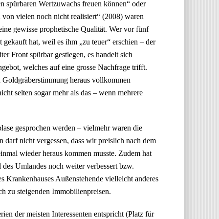
en spürbaren Wertzuwachs freuen können“ oder
 von vielen noch nicht realisiert“ (2008) waren
ine gewisse prophetische Qualität. Wer vor fünf
 gekauft hat, weil es ihm „zu teuer“ erschien – der
ter Front spürbar gestiegen, es handelt sich
gebot, welches auf eine grosse Nachfrage trifft.
en Goldgräberstimmung heraus vollkommen
 nicht selten sogar mehr als das – wenn mehrere
nblase gesprochen werden – vielmehr waren die
darf nicht vergessen, dass wir preislich nach dem
t einmal wieder heraus kommen musste. Zudem hat
und des Umlandes noch weiter verbessert bzw.
 des Krankenhauses Außenstehende vielleicht anderes
uch zu steigenden Immobilienpreisen.
ien der meisten Interessenten entspricht (Platz für