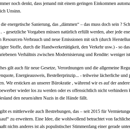
mmer noch denkt, dass jemand mit einem geringen Einkommen automatisc
ich Unsinn.
 die energetische Sanierung, das „dämmen“ – das muss doch sein ? 
 - gesetzliche Vorgaben müssen natürlich erfüllt werden, aber jede en
 Resourcen-Verbrauch und neue Emissionen mit sich (durch Herstellun
igter Stoffe, durch die Handwerkertätigkeit, den Verkehr usw.) - so das
riebenen Verhältnis zwischen Modernisierung und Rendite: weniger i
hes gilt auch für neue Gesetze, Verordnungen und die allgemeine Regu
nquote, Energieausweis, Bestellerprinzip... - teilweise lächerliche un
n. Wir ersticken an unserer Bürokratie , während wir es auf der ander
ewerber wieder los zu werden oder es offensichtlich nicht verhindern 
sland den neuen/alten Nazis in die Hände fällt.
ibt es mittlerweile auch Bestrebungen, das – seit 2015 für Vermietunge
kauf“ zu erweitern. Eine Idee, die wohlwollend betrachtet von fachl
ßt nichts anderes ist als populistischer Stimmenfang einer gerade unter