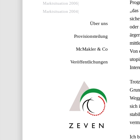
Prog
Marktsituation 2006
„das 
Marktsituation 2004
siche
Über uns
oder 
ärger
Provisionsteilung
mittl
McMakler & Co
Von 
utopi
Veröffentlichungen
Inter
Trotz
Grund
Wegga
sich 
stabi
vermu
Ich b