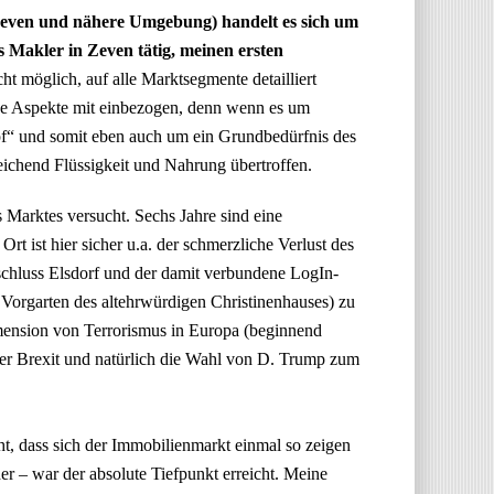
Zeven und nähere Umgebung) handelt es sich um
ls Makler in Zeven tätig, meinen ersten
t möglich, auf alle Marktsegmente detailliert
sche Aspekte mit einbezogen, denn wenn es um
pf“ und somit eben auch um ein Grundbedürfnis des
ichend Flüssigkeit und Nahrung übertroffen.
 Marktes versucht. Sechs Jahre sind eine
Ort ist hier sicher u.a. der schmerzliche Verlust des
chluss Elsdorf und der damit verbundene LogIn-
Vorgarten des altehrwürdigen Christinenhauses) zu
mension von Terrorismus in Europa (beginnend
der Brexit und natürlich die Wahl von D. Trump zum
t, dass sich der Immobilienmarkt einmal so zeigen
er – war der absolute Tiefpunkt erreicht. Meine