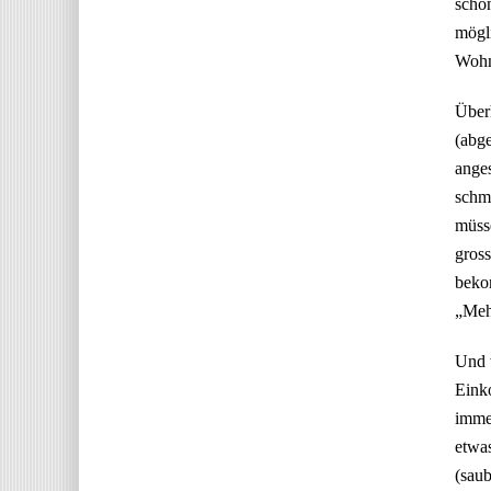
schon
mögli
Wohnu
Überh
(abge
anges
schme
müsse
gross
beko
„Mehr
Und w
Eink
immer
etwas
(saub