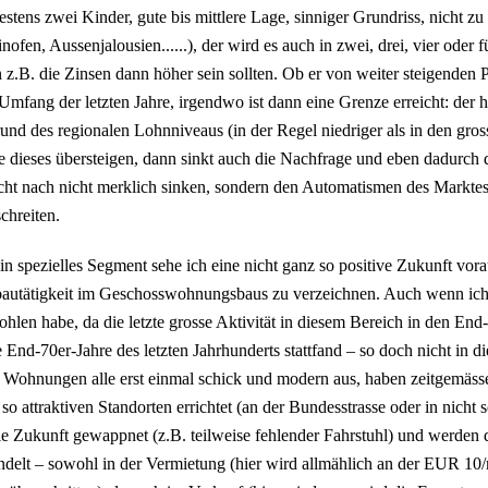
stens zwei Kinder, gute bis mittlere Lage, sinniger Grundriss, nicht zu 
ofen, Aussenjalousien......), der wird es auch in zwei, drei, vier oder 
z.B. die Zinsen dann höher sein sollten. Ob er von weiter steigenden Pr
mfang der letzten Jahre, irgendwo ist dann eine Grenze erreicht: der 
und des regionalen Lohnniveaus (in der Regel niedriger als in den gros
e dieses übersteigen, dann sinkt auch die Nachfrage und eben dadurch 
ht nach nicht merklich sinken, sondern den Automatismen des Marktes 
chreiten.
in spezielles Segment sehe ich eine nicht ganz so positive Zukunft vorau
autätigkeit im Geschosswohnungsbaus zu verzeichnen. Auch wenn ich d
hlen habe, da die letzte grosse Aktivität in diesem Bereich in den End-
e End-70er-Jahre des letzten Jahrhunderts stattfand – so doch nicht in
 Wohnungen alle erst einmal schick und modern aus, haben zeitgemäss
 so attraktiven Standorten errichtet (an der Bundesstrasse oder in nich
ie Zukunft gewappnet (z.B. teilweise fehlender Fahrstuhl) und werden d
delt – sowohl in der Vermietung (hier wird allmählich an der EUR 10/m