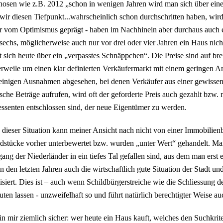
nosen wie z.B. 2012 „schon in wenigen Jahren wird man sich über ein
wir diesen Tiefpunkt...wahrscheinlich schon durchschritten haben, wird
r vom Optimismus geprägt - haben im Nachhinein aber durchaus auch e
sechs, möglicherweise auch nur vor drei oder vier Jahren ein Haus nicht
t sich heute über ein „verpasstes Schnäppchen“. Die Preise sind auf brei
erweile um einen klar definierten Verkäufermarkt mit einem geringen An
einigen Ausnahmen abgesehen, bei denen Verkäufer aus einer gewiss
sche Beträge aufrufen, wird oft der geforderte Preis auch gezahlt bzw.
essenten entschlossen sind, der neue Eigentümer zu werden.
 dieser Situation kann meiner Ansicht nach nicht von einer Immobilie
stücke vorher unterbewertet bzw. wurden „unter Wert“ gehandelt. Man 
ng der Niederländer in ein tiefes Tal gefallen sind, aus dem man ers
in den letzten Jahren auch die wirtschaftlich gute Situation der Stadt 
lisiert. Dies ist – auch wenn Schildbürgerstreiche wie die Schliessung
ten lassen - unzweifelhaft so und führt natürlich berechtigter Weise a
in mir ziemlich sicher: wer heute ein Haus kauft, welches den Suchkriter