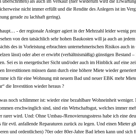
 überschritten) als auch im Verkauf (hier wiederum wird die Erwartung
cherweise nicht immer erfüllt und die Rendite des Anlegers ist im Vergl
ng gerade zu lachhaft gering).
aupt… - der regionale Anleger agiert in der Mehrzahl leider wenig pro
sehen von den tatsächlich sehr hohen Baukosten will ja auch an jede
ichts des in Vorleistung erbrachten unternehmerischen Risikos auch in 
lzen lässt) oder aber er erwirbt (verhältnismäßig) günstigen Bestand 
n. Sei es in energetischer Sicht und/oder auch im Hinblick auf eine z
en Investitionen müssen dann durch eine höhere Miete wieder generiert 
mme ich für eine Wohnung mit neuem Bad und neuer EBK mehr Miete -
“ die Investition wieder heraus ?
as noch schlimmer ist: wieder eine bezahlbare Wohneinheit weniger. 
ommen erschwinglich sind, sind ein Wirtschaftsgut, welches immer me
 rarer wird. Und: Ohne Umbau-/Renovierungsstress habe ich eine deutl
 für evtl. anfallende Reparaturen zurück zu legen. Und einen Mieter 
eren und ordentlichen) 70er oder 80er-Jahre Bad leben kann und sich f