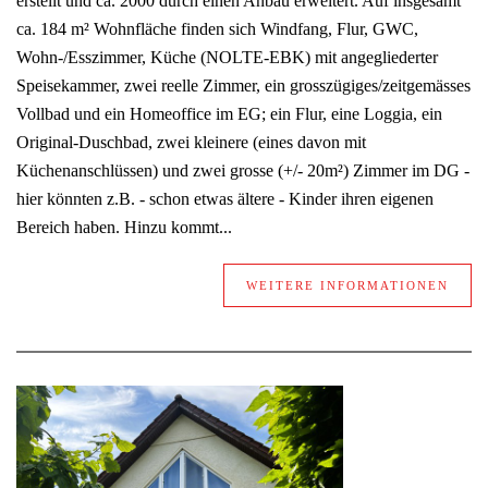
erstellt und ca. 2000 durch einen Anbau erweitert. Auf insgesamt
ca. 184 m² Wohnfläche finden sich Windfang, Flur, GWC,
Wohn-/Esszimmer, Küche (NOLTE-EBK) mit angegliederter
Speisekammer, zwei reelle Zimmer, ein grosszügiges/zeitgemässes
Vollbad und ein Homeoffice im EG; ein Flur, eine Loggia, ein
Original-Duschbad, zwei kleinere (eines davon mit
Küchenanschlüssen) und zwei grosse (+/- 20m²) Zimmer im DG -
hier könnten z.B. - schon etwas ältere - Kinder ihren eigenen
Bereich haben. Hinzu kommt...
WEITERE INFORMATIONEN