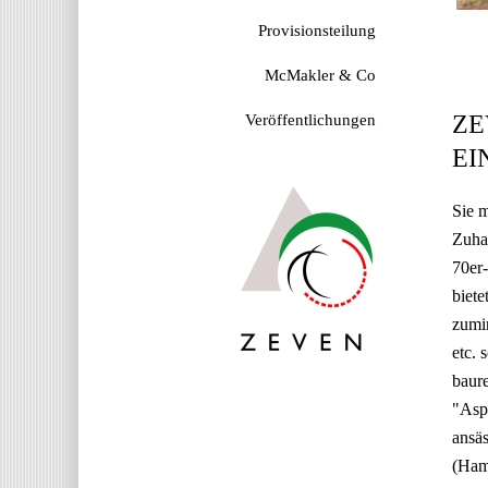
Provisionsteilung
McMakler & Co
ZE
Veröffentlichungen
EI
Sie 
Zuhau
70er-
biete
zumin
etc. 
baure
"Asp
ansäs
(Ham