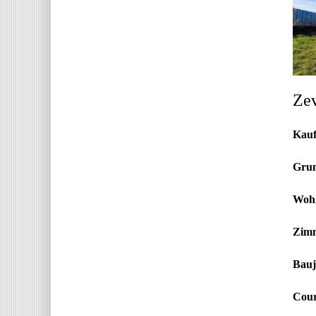
Zev
Kauf
Grun
Wohn
Zimm
Bauj
Cour