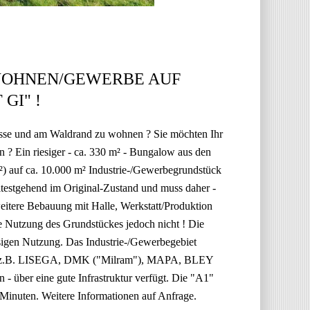
 WOHNEN/GEWERBE AUF
GI" !
sse und am Waldrand zu wohnen ? Sie möchten Ihr
 ? Ein riesiger - ca. 330 m² - Bungalow aus den
²) auf ca. 10.000 m² Industrie-/Gewerbegrundstück
eitestgehend im Original-Zustand und muss daher -
eitere Bebauung mit Halle, Werkstatt/Produktion
he Nutzung des Grundstückes jedoch nicht ! Die
ssigen Nutzung. Das Industrie-/Gewerbegebiet
n wie z.B. LISEGA, DMK ("Milram"), MAPA, BLEY
n - über eine gute Infrastruktur verfügt. Die "A1"
Minuten. Weitere Informationen auf Anfrage.