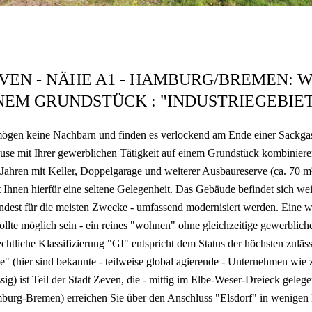
VEN - NÄHE A1 - HAMBURG/BREMEN:
NEM GRUNDSTÜCK : "INDUSTRIEGEBIET 
mögen keine Nachbarn und finden es verlockend am Ende einer Sackga
se mit Ihrer gewerblichen Tätigkeit auf einem Grundstück kombinieren
Jahren mit Keller, Doppelgarage und weiterer Ausbaureserve (ca. 70 m
t Ihnen hierfür eine seltene Gelegenheit. Das Gebäude befindet sich w
dest für die meisten Zwecke - umfassend modernisiert werden. Eine w
sollte möglich sein - ein reines "wohnen" ohne gleichzeitige gewerblic
chtliche Klassifizierung "GI" entspricht dem Status der höchsten zulä
e" (hier sind bekannte - teilweise global agierende - Unternehme
sig) ist Teil der Stadt Zeven, die - mittig im Elbe-Weser-Dreieck gelege
burg-Bremen) erreichen Sie über den Anschluss "Elsdorf" in wenigen 