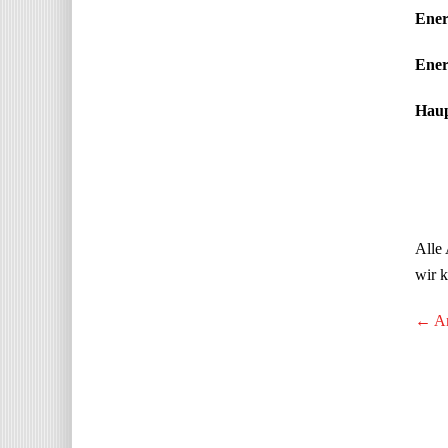
Ener
Ener
Haup
Alle 
wir k
← An