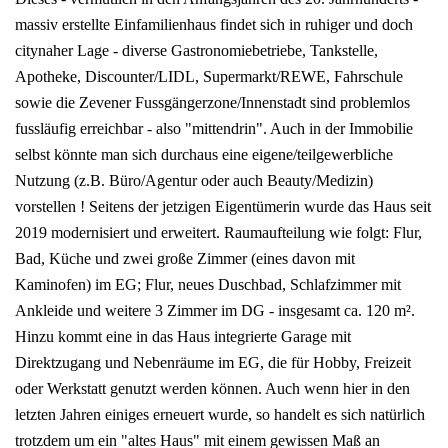
massiv erstellte Einfamilienhaus findet sich in ruhiger und doch
citynaher Lage - diverse Gastronomiebetriebe, Tankstelle,
Apotheke, Discounter/LIDL, Supermarkt/REWE, Fahrschule
sowie die Zevener Fussgängerzone/Innenstadt sind problemlos
fussläufig erreichbar - also "mittendrin". Auch in der Immobilie
selbst könnte man sich durchaus eine eigene/teilgewerbliche
Nutzung (z.B. Büro/Agentur oder auch Beauty/Medizin)
vorstellen ! Seitens der jetzigen Eigentümerin wurde das Haus seit
2019 modernisiert und erweitert. Raumaufteilung wie folgt: Flur,
Bad, Küche und zwei große Zimmer (eines davon mit
Kaminofen) im EG; Flur, neues Duschbad, Schlafzimmer mit
Ankleide und weitere 3 Zimmer im DG - insgesamt ca. 120 m².
Hinzu kommt eine in das Haus integrierte Garage mit
Direktzugang und Nebenräume im EG, die für Hobby, Freizeit
oder Werkstatt genutzt werden können. Auch wenn hier in den
letzten Jahren einiges erneuert wurde, so handelt es sich natürlich
trotzdem um ein "altes Haus" mit einem gewissen Maß an