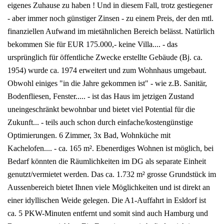
eigenes Zuhause zu haben ! Und in diesem Fall, trotz gestiegener
- aber immer noch günstiger Zinsen - zu einem Preis, der den mtl.
finanziellen Aufwand im mietähnlichen Bereich belässt. Natürlich
bekommen Sie für EUR 175.000,- keine Villa.... - das
ursprünglich für öffentliche Zwecke erstellte Gebäude (Bj. ca.
1954) wurde ca. 1974 erweitert und zum Wohnhaus umgebaut.
Obwohl einiges "in die Jahre gekommen ist" - wie z.B. Sanitär,
Bodenfliesen, Fenster..... - ist das Haus im jetzigen Zustand
uneingeschränkt bewohnbar und bietet viel Potential für die
Zukunft... - teils auch schon durch einfache/kostengünstige
Optimierungen. 6 Zimmer, 3x Bad, Wohnküche mit
Kachelofen.... - ca. 165 m². Ebenerdiges Wohnen ist möglich, bei
Bedarf könnten die Räumlichkeiten im DG als separate Einheit
genutzt/vermietet werden. Das ca. 1.732 m² grosse Grundstück im
Aussenbereich bietet Ihnen viele Möglichkeiten und ist direkt an
einer idyllischen Weide gelegen. Die A1-Auffahrt in Esldorf ist
ca. 5 PKW-Minuten entfernt und somit sind auch Hamburg und