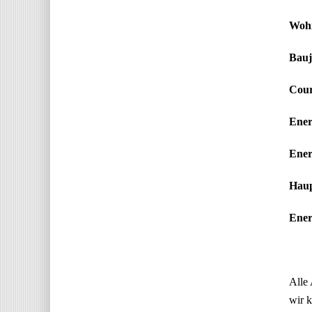
Wohn
Bauj
Cour
Ener
Ener
Haup
Energ
Alle 
wir k