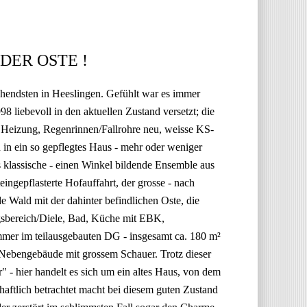
DER OSTE !
chendsten in Heeslingen. Gefühlt war es immer
8 liebevoll in den aktuellen Zustand versetzt; die
e Heizung, Regenrinnen/Fallrohre neu, weisse KS-
n in ein so gepflegtes Haus - mehr oder weniger
as klassische - einen Winkel bildende Ensemble aus
gepflasterte Hofauffahrt, der grosse - nach
e Wald mit der dahinter befindlichen Oste, die
ngsbereich/Diele, Bad, Küche mit EBK,
mer im teilausgebauten DG - insgesamt ca. 180 m²
Nebengebäude mit grossem Schauer. Trotz dieser
r" - hier handelt es sich um ein altes Haus, von dem
haftlich betrachtet macht bei diesem guten Zustand