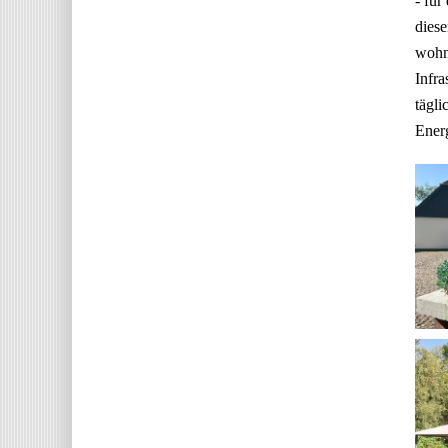
- für
diese
wohnt
Infra
tägli
Energ