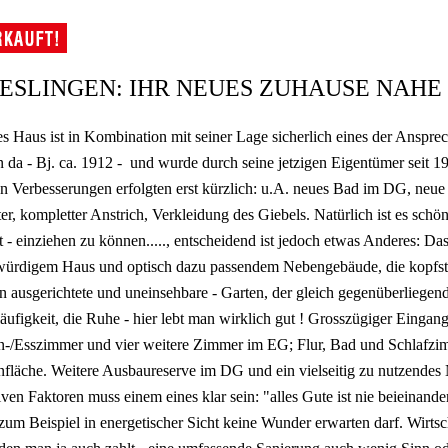
ESLINGEN: IHR NEUES ZUHAUSE NAHE 
s Haus ist in Kombination mit seiner Lage sicherlich eines der Anspre
 da - Bj. ca. 1912 - und wurde durch seine jetzigen Eigentümer seit 199
en Verbesserungen erfolgten erst kürzlich: u.A. neues Bad im DG, neu
er, kompletter Anstrich, Verkleidung des Giebels. Natürlich ist es schö
t - einziehen zu können....., entscheidend ist jedoch etwas Anderes: D
würdigem Haus und optisch dazu passendem Nebengebäude, die kopfstein
 ausgerichtete und uneinsehbare - Garten, der gleich gegenüberliegend
äufigkeit, die Ruhe - hier lebt man wirklich gut ! Grosszügiger Einga
-/Esszimmer und vier weitere Zimmer im EG; Flur, Bad und Schlafzim
läche. Weitere Ausbaureserve im DG und ein vielseitig zu nutzendes 
iven Faktoren muss einem eines klar sein: "alles Gute ist nie beieinande
um Beispiel in energetischer Sicht keine Wunder erwarten darf. Wirtsc