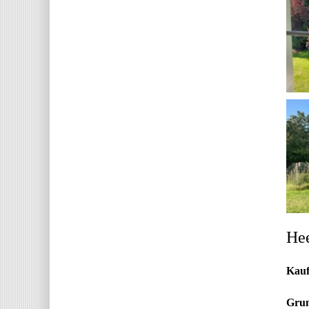
Hee
Kauf
Grun