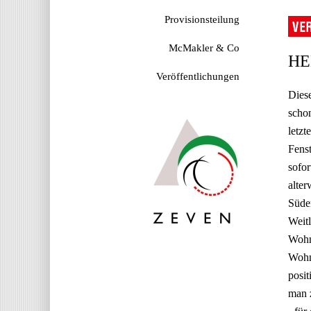
Provisionsteilung
McMakler & Co
HE
Veröffentlichungen
Diese
schon
letzt
Fenst
sofor
alter
Süden
Weitl
Wohn
Wohnf
posit
man z