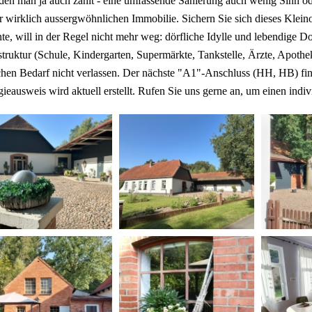
 den man ja auch zahlt - eine umfassende Sanierung auch wenig Sinn o
r wirklich aussergwöhnlichen Immobilie. Sichern Sie sich dieses Klein
e, will in der Regel nicht mehr weg: dörfliche Idylle und lebendige D
struktur (Schule, Kindergarten, Supermärkte, Tankstelle, Ärzte, Apothek
chen Bedarf nicht verlassen. Der nächste "A1"-Anschluss (HH, HB) fin
ieausweis wird aktuell erstellt. Rufen Sie uns gerne an, um einen indi