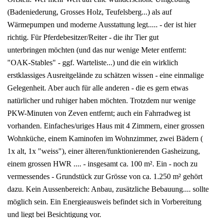
(Badeniederung, Grosses Holz, Teufelsberg...) als auf
Wärmepumpen und moderne Ausstattung legt..... - der ist hier
richtig. Für Pferdebesitzer/Reiter - die ihr Tier gut
unterbringen möchten (und das nur wenige Meter entfernt:
"OAK-Stables" - ggf. Warteliste...) und die ein wirklich
erstklassiges Ausreitgelände zu schätzen wissen - eine einmalige
Gelegenheit. Aber auch für alle anderen - die es gern etwas
natürlicher und ruhiger haben möchten. Trotzdem nur wenige
PKW-Minuten von Zeven entfernt; auch ein Fahrradweg ist
vorhanden. Einfaches/uriges Haus mit 4 Zimmern, einer grossen
Wohnküche, einem Kaminofen im Wohnzimmer, zwei Bädern (
1x alt, 1x "weiss"), einer älteren/funktionierenden Gasheizung,
einem grossen HWR .... - insgesamt ca. 100 m². Ein - noch zu
vermessendes - Grundstück zur Grösse von ca. 1.250 m² gehört
dazu. Kein Aussenbereich: Anbau, zusätzliche Bebauung.... sollte
möglich sein. Ein Energieausweis befindet sich in Vorbereitung
und liegt bei Besichtigung vor.