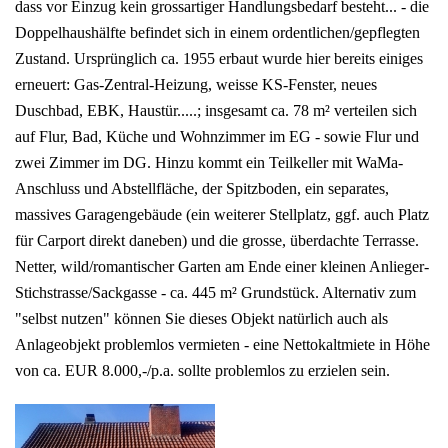
dass vor Einzug kein grossartiger Handlungsbedarf besteht... - die
Doppelhaushälfte befindet sich in einem ordentlichen/gepflegten
Zustand. Ursprünglich ca. 1955 erbaut wurde hier bereits einiges
erneuert: Gas-Zentral-Heizung, weisse KS-Fenster, neues
Duschbad, EBK, Haustür.....; insgesamt ca. 78 m² verteilen sich
auf Flur, Bad, Küche und Wohnzimmer im EG - sowie Flur und
zwei Zimmer im DG. Hinzu kommt ein Teilkeller mit WaMa-
Anschluss und Abstellfläche, der Spitzboden, ein separates,
massives Garagengebäude (ein weiterer Stellplatz, ggf. auch Platz
für Carport direkt daneben) und die grosse, überdachte Terrasse.
Netter, wild/romantischer Garten am Ende einer kleinen Anlieger-
Stichstrasse/Sackgasse - ca. 445 m² Grundstück. Alternativ zum
"selbst nutzen" können Sie dieses Objekt natürlich auch als
Anlageobjekt problemlos vermieten - eine Nettokaltmiete in Höhe
von ca. EUR 8.000,-/p.a. sollte problemlos zu erzielen sein.