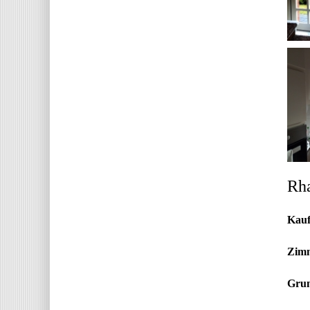
Rha
Kauf
Zim
Grun