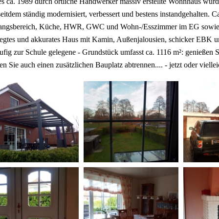
es ca. 1989 durch örtliche Handwerker massiv erstellte Wohnhaus wur
eitdem ständig modernisiert, verbessert und bestens instandgehalten. C
angsbereich, Küche, HWR, GWC und Wohn-/Esszimmer im EG sowie 3
egtes und akkurates Haus mit Kamin, Außenjalousien, schicker EBK und 
ufig zur Schule gelegene - Grundstück umfasst ca. 1116 m²: genießen 
n Sie auch einen zusätzlichen Bauplatz abtrennen.... - jetzt oder viellei