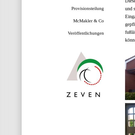
Dies
Provisionsteilung
und s
Eing
McMakler & Co
gepfl
fußlä
Veröffentlichungen
könne