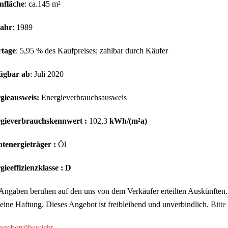
fläche
: ca.145 m²
ahr
: 1989
tage
: 5,95 % des Kaufpreises; zahlbar durch Käufer
ügbar ab
: Juli 2020
gieausweis:
Energieverbrauchsausweis
gieverbrauchskennwert :
102,3
kWh/(m²a)
tenergieträger :
Öl
ieeffizienzklasse : D
Angaben beruhen auf den uns von dem Verkäufer erteilten Auskünften.
eine Haftung. Dieses Angebot ist freibleibend und unverbindlich.
Bitte
gebotsübersicht