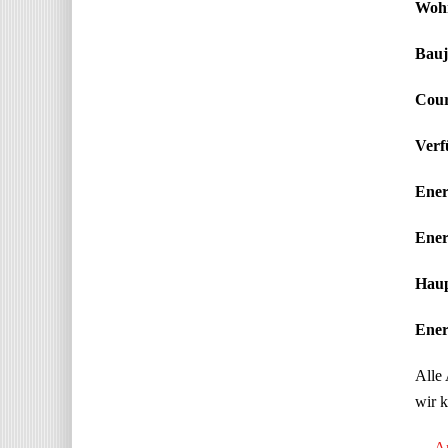
Wohn
Bauj
Cour
Verf
Ener
Ener
Haup
Energ
Alle 
wir k
← An