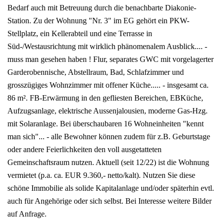
Bedarf auch mit Betreuung durch die benachbarte Diakonie-
Station. Zu der Wohnung "Nr. 3" im EG gehört ein PKW-
Stellplatz, ein Kellerabteil und eine Terrasse in
Süd-/Westausrichtung mit wirklich phänomenalem Ausblick.... -
muss man gesehen haben ! Flur, separates GWC mit vorgelagerter
Garderobennische, Abstellraum, Bad, Schlafzimmer und
grosszügiges Wohnzimmer mit offener Küche..... - insgesamt ca.
86 m². FB-Erwärmung in den gefliesten Bereichen, EBKüche,
Aufzugsanlage, elektrische Aussenjalousien, moderne Gas-Hzg.
mit Solaranlage. Bei überschaubaren 16 Wohneinheiten "kennt
man sich"... - alle Bewohner können zudem für z.B. Geburtstage
oder andere Feierlichkeiten den voll ausgetatteten
Gemeinschaftsraum nutzen. Aktuell (seit 12/22) ist die Wohnung
vermietet (p.a. ca. EUR 9.360,- netto/kalt). Nutzen Sie diese
schöne Immobilie als solide Kapitalanlage und/oder späterhin evtl.
auch für Angehörige oder sich selbst. Bei Interesse weitere Bilder
auf Anfrage.