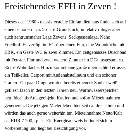
Freistehendes EFH in Zeven !
Dieses - ca. 1960 - massiv erstellte Einfamilienhaus findet sich auf
einem schönen - ca. 561 m²-Grundstück, in relativ ruhiger aber
auch zentrumsnaher Lage Zevens: Sackgassenlage, Nähe
Friedhof. Es verfügt im EG über einen Flur, eine Wohnküche mit
EBK, ein Gäste-WC & zwei Zimmer. Ein zeitgemässes Duschbad
mit Fenster, Flur und zwei weitere Zimmer im DG; insgesamt ca.
86 m² Wohnfläche. Hinzu kommt eine große überdachte Terrasse,
ein Teilkeller, Carport mit Außenabstellraum und ein schöner
Garten. Ein paar Dinge wurden bereits erneuert: Sanitär weiß
gefliest, Dach in den letzten Jahren neu, Warmwasserspeicher
neu. Ideal als Anlageobjekt: Kaufen und sofort Mieteinnahmen
generieren. Die jetzigen Mieter leben hier seit ca. drei Jahren und
würden das auch gerne weiterhin tun. Mieteinnahme Netto/Kalt
ca. EUR 7.200,- p. a.. Ein Energieausweis befindet sich in
Vorbereitung und liegt bei Besichtigung vor.