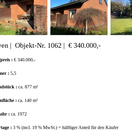
en | Objekt-Nr. 1062 | € 340.000,-
preis :
€ 340.000,-
er :
5,5
dstück :
ca. 877 m²
fläche :
ca. 140 m²
ahr :
ca. 1972
tage :
3 % (incl. 19 % MwSt.) = hälftiger Anteil für den Käufer