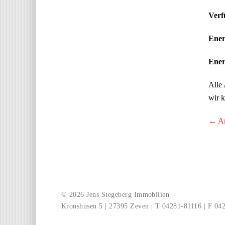
Verf
Ener
Ener
Alle 
wir k
← An
© 2026 Jens Stegeberg Immobilien
Kronshusen 5 | 27395 Zeven | T 04281-81116 | F 04