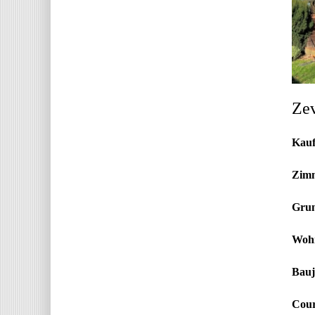
Zev
Kauf
Zimm
Grun
Wohn
Bauj
Cour