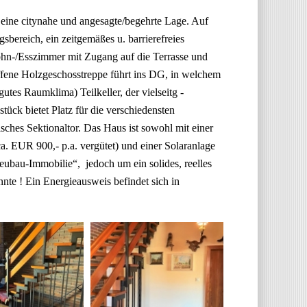
r eine citynahe und angesagte/begehrte Lage. Auf
bereich, ein zeitgemäßes u. barrierefreies
hn-/Esszimmer mit Zugang auf die Terrasse und
ffene Holzgeschosstreppe führt ins DG, in welchem
tes Raumklima) Teilkeller, der vielseitg -
ück bietet Platz für die verschiedensten
isches Sektionaltor. Das Haus ist sowohl mit einer
a. EUR 900,- p.a. vergütet) und einer Solaranlage
eubau-Immobilie“, jedoch um ein solides, reelles
te ! Ein Energieausweis befindet sich in