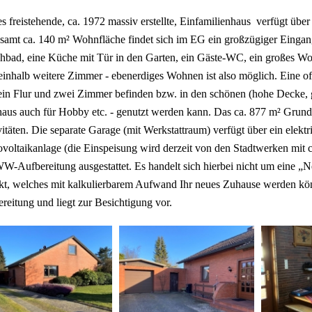
s freistehende, ca. 1972 massiv erstellte, Einfamilienhaus verfügt übe
samt ca. 140 m² Wohnfläche findet sich im EG ein großzügiger Eingangs
hbad, eine Küche mit Tür in den Garten, ein Gäste-WC, ein großes Wo
inhalb weitere Zimmer - ebenerdiges Wohnen ist also möglich. Eine o
ein Flur und zwei Zimmer befinden bzw. in den schönen (hohe Decke, gu
aus auch für Hobby etc. - genutzt werden kann. Das ca. 877 m² Grundst
itäten. Die separate Garage (mit Werkstattraum) verfügt über ein elektr
voltaikanlage (die Einspeisung wird derzeit von den Stadtwerken mit c
W-Aufbereitung ausgestattet. Es handelt sich hierbei nicht um eine „N
t, welches mit kalkulierbarem Aufwand Ihr neues Zuhause werden könn
reitung und liegt zur Besichtigung vor.