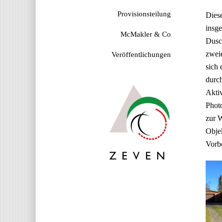
Provisionsteilung
Diese
insge
McMakler & Co
Dusc
zweie
Veröffentlichungen
sich 
durch
Aktiv
Photo
zur W
Objek
Vorbe