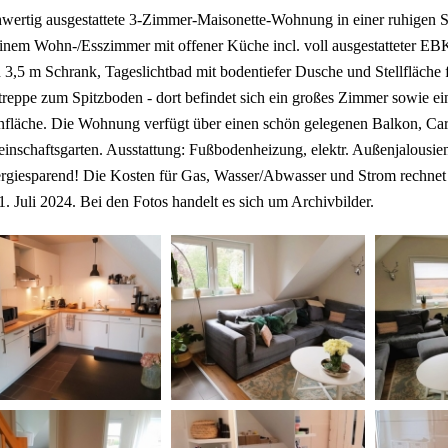
wertig ausgestattete 3-Zimmer-Maisonette-Wohnung in einer ruhigen S
inem Wohn-/Esszimmer mit offener Küche incl. voll ausgestatteter EB
 3,5 m Schrank, Tageslichtbad mit bodentiefer Dusche und Stellfläche
reppe zum Spitzboden - dort befindet sich ein großes Zimmer sowie ein
fläche. Die Wohnung verfügt über einen schön gelegenen Balkon, Carp
nschaftsgarten. Ausstattung: Fußbodenheizung, elektr. Außenjalousie
rgiesparend! Die Kosten für Gas, Wasser/Abwasser und Strom rechnet d
. Juli 2024. Bei den Fotos handelt es sich um Archivbilder.