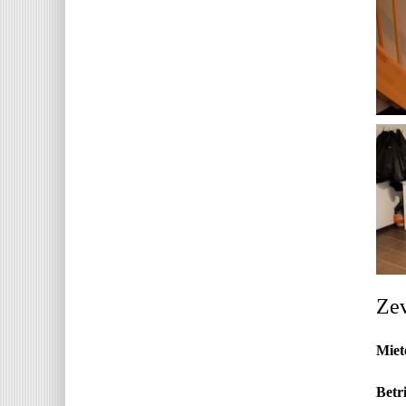
Zev
Miet
Betr