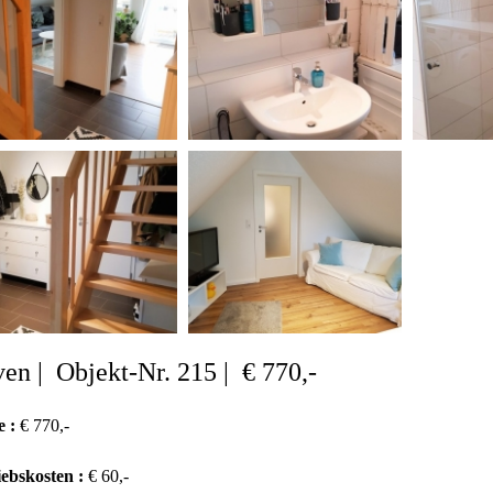
en | Objekt-Nr. 215 | € 770,-
e :
€ 770,-
iebskosten :
€ 60,-