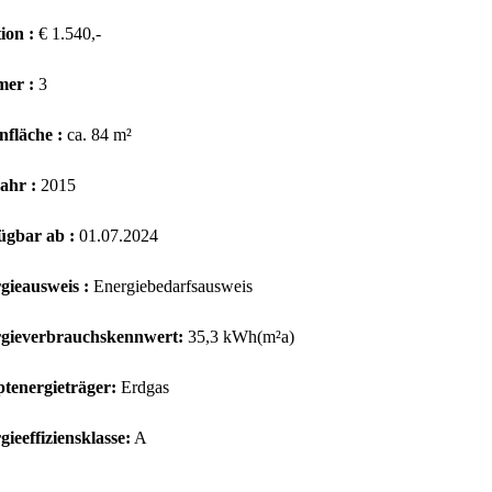
ion :
€ 1.540,-
mer :
3
fläche :
ca. 84 m²
ahr :
2015
ügbar ab :
01.07.2024
gieausweis :
Energiebedarfsausweis
gieverbrauchskennwert:
35,3 kWh(m²a)
tenergieträger:
Erdgas
ieeffiziensklasse:
A