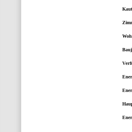
Kaut
Zim
Wohn
Bauj
Verf
Ener
Ener
Haup
Energ