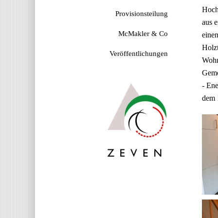
Hoch
Provisionsteilung
aus e
McMakler & Co
einen
Holzt
Veröffentlichungen
Wohn
Gemei
- Ene
dem 1