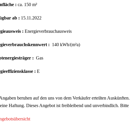
fläche :
ca. 150 m²
ügbar ab :
15.11.2022
gieausweis :
Energieverbrauchausweis
gieverbrauchskennwert :
140 kWh/(m²a)
tenergiesträger :
Gas
ieeffiziensklasse :
E
Angaben beruhen auf den uns von dem Verkäufer erteilten Auskünften.
eine Haftung. Dieses Angebot ist freibleibend und unverbindlich. Bitt
gebotsübersicht