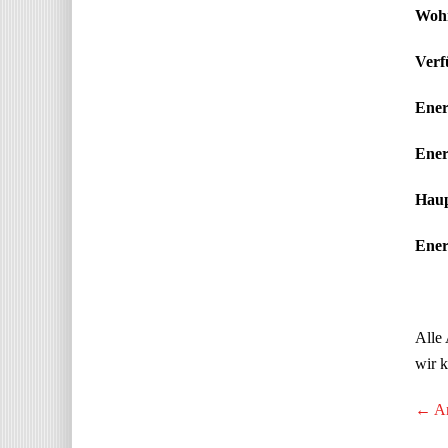
Wohn
Verf
Ener
Ener
Haup
Energ
Alle 
wir k
← An