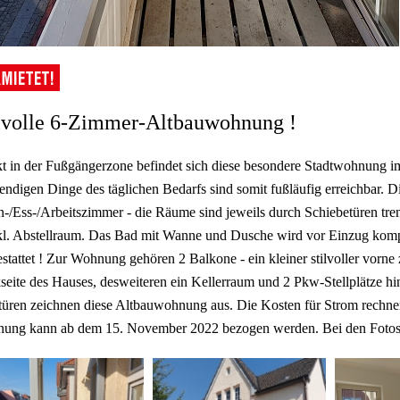
lvolle 6-Zimmer-Altbauwohnung !
t in der Fußgängerzone befindet sich diese besondere Stadtwohnung i
ndigen Dinge des täglichen Bedarfs sind somit fußläufig erreichbar. Die
/Ess-/Arbeitszimmer - die Räume sind jeweils durch Schiebetüren tre
l. Abstellraum. Das Bad mit Wanne und Dusche wird vor Einzug kompl
stattet ! Zur Wohnung gehören 2 Balkone - ein kleiner stilvoller vorne
seite des Hauses, desweiteren ein Kellerraum und 2 Pkw-Stellplätze 
üren zeichnen diese Altbauwohnung aus. Die Kosten für Strom rechnen
ung kann ab dem 15. November 2022 bezogen werden. Bei den Fotos ha