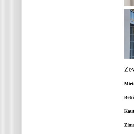
Zev
Miet
Betr
Kaut
Zim